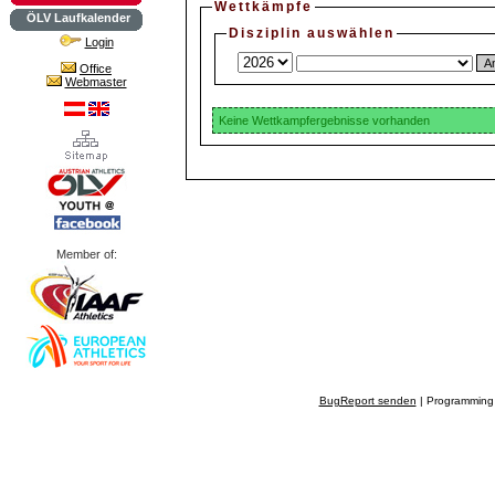
Wettkämpfe
ÖLV Laufkalender
Disziplin auswählen
Login
Office
Webmaster
Keine Wettkampfergebnisse vorhanden
Member of:
BugReport senden
| Programming 