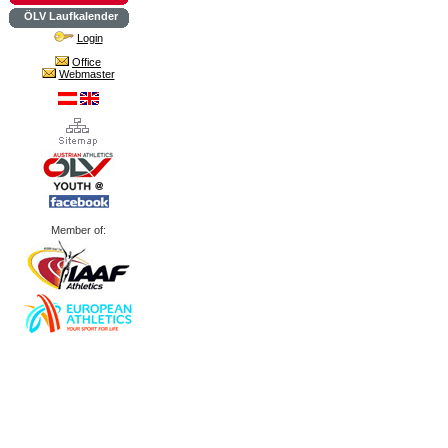
ÖLV Laufkalender
Login
Office
Webmaster
Member of: