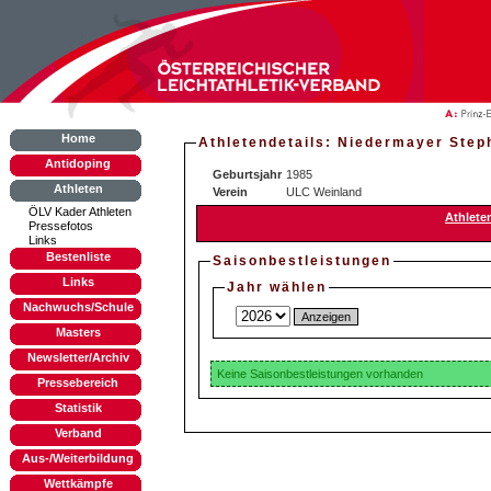
Home
Athletendetails: Niedermayer Step
Antidoping
Geburtsjahr
1985
Athleten
Verein
ULC Weinland
ÖLV Kader Athleten
Athlete
Pressefotos
Links
Bestenliste
Saisonbestleistungen
Links
Jahr wählen
Nachwuchs/Schule
Masters
Newsletter/Archiv
Keine Saisonbestleistungen vorhanden
Pressebereich
Statistik
Verband
Aus-/Weiterbildung
Wettkämpfe