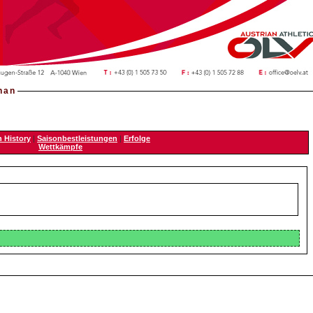
han
n History
|
Saisonbestleistungen
|
Erfolge
Wettkämpfe