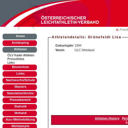
Home
Athletendetails: Grünefeldt Lisa
Antidoping
Geburtsjahr
1994
Athleten
Verein
ULC Weinland
ÖLV Kader Athleten
Pressefotos
Links
Bestenliste
Links
Nachwuchs/Schule
Masters
Newsletter/Archiv
Pressebereich
Statistik
Verband
Athleten History
|
Per
Aus-/Weiterbildung
L
Wettkämpfe