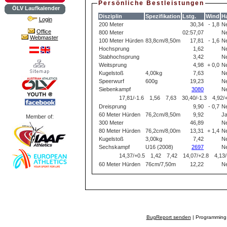
Persönliche Bestleistungen
ÖLV Laufkalender
Disziplin
Spezifikation
Lstg.
Wind
Ha
Login
200 Meter
30,34
- 1,8
Ne
Office
800 Meter
02:57,07
Ne
Webmaster
100 Meter Hürden
83,8cm/8,50m
17,81
- 1,6
Ne
Hochsprung
1,62
Ne
Stabhochsprung
3,42
Ne
Weitsprung
4,98
+ 0,0
Ne
Kugelstoß
4,00kg
7,63
Ne
Speerwurf
600g
19,23
Ne
Siebenkampf
3080
Ne
17,81/-1.6
1,56
7,63
30,40/-1.3
4,92/
Dreisprung
9,90
- 0,7
Ne
60 Meter Hürden
76,2cm/8,50m
9,92
J
Member of:
300 Meter
46,89
Ne
80 Meter Hürden
76,2cm/8,00m
13,31
+ 1,4
Ne
Kugelstoß
3,00kg
7,42
Ne
Sechskampf
U16 (2008)
2697
Ne
14,37/+0.5
1,42
7,42
14,07/+2.8
4,13/
60 Meter Hürden
76cm/7,50m
12,22
Ne
BugReport senden
| Programming 