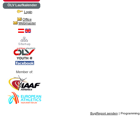
ÖLV Laufkalender
Login
Office
Webmaster
Member of:
BugReport senden
| Programming 