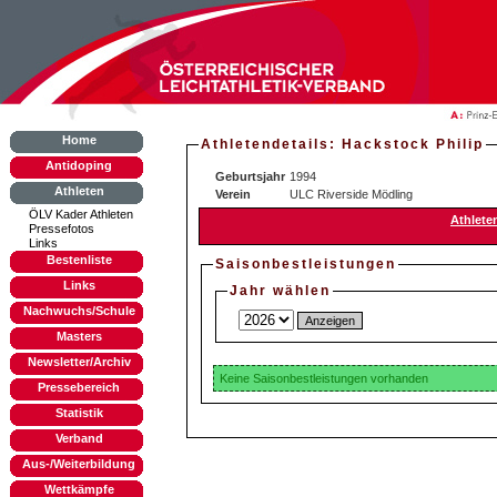
Home
Athletendetails: Hackstock Philip
Antidoping
Geburtsjahr
1994
Athleten
Verein
ULC Riverside Mödling
ÖLV Kader Athleten
Athlete
Pressefotos
Links
Bestenliste
Saisonbestleistungen
Links
Jahr wählen
Nachwuchs/Schule
Masters
Newsletter/Archiv
Keine Saisonbestleistungen vorhanden
Pressebereich
Statistik
Verband
Aus-/Weiterbildung
Wettkämpfe