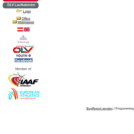
ÖLV Laufkalender
Login
Office
Webmaster
Member of:
BugReport senden
| Programming 