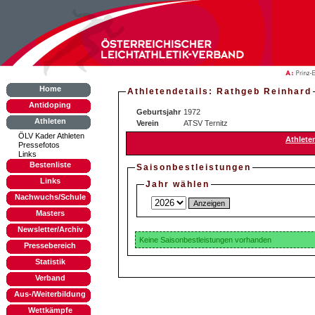
Home
Athletendetails: Rathgeb Reinhard
Antidoping
Geburtsjahr
1972
Athleten
Verein
ATSV Ternitz
ÖLV Kader Athleten
Athlete
Pressefotos
Links
Bestenliste
Saisonbestleistungen
Links
Jahr wählen
Nachwuchs/Schule
Masters
Newsletter/Archiv
Keine Saisonbestleistungen vorhanden
Pressebereich
Statistik
Verband
Aus-/Weiterbildung
Wettkämpfe