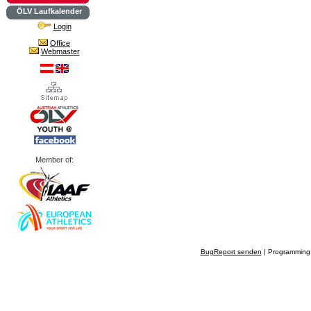
ÖLV Laufkalender
Login
Office
Webmaster
Member of:
BugReport senden
| Programming 