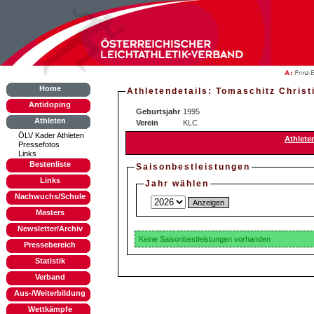
Home
Athletendetails: T
Antidoping
Geburtsjahr
1995
Athleten
Verein
KLC
ÖLV Kader Athleten
Athlete
Pressefotos
Links
Bestenliste
Saisonbestleistungen
Links
Jahr wählen
Nachwuchs/Schule
Masters
Newsletter/Archiv
Keine Saisonbestleistungen vorhanden
Pressebereich
Statistik
Verband
Aus-/Weiterbildung
Wettkämpfe