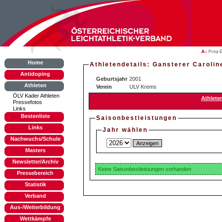
Home
Athletendetails: Gansterer Carolin
Antidoping
Geburtsjahr
2001
Athleten
Verein
ULV Krems
ÖLV Kader Athleten
Athlete
Pressefotos
Links
Bestenliste
Saisonbestleistungen
Links
Jahr wählen
Nachwuchs/Schule
Masters
Newsletter/Archiv
Keine Saisonbestleistungen vorhanden
Pressebereich
Statistik
Verband
Aus-/Weiterbildung
Wettkämpfe