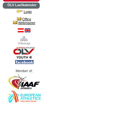
ÖLV Laufkalender
Login
Office
Webmaster
Member of: