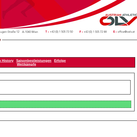
e
n History
|
Saisonbestleistungen
|
Erfolge
Wettkämpfe