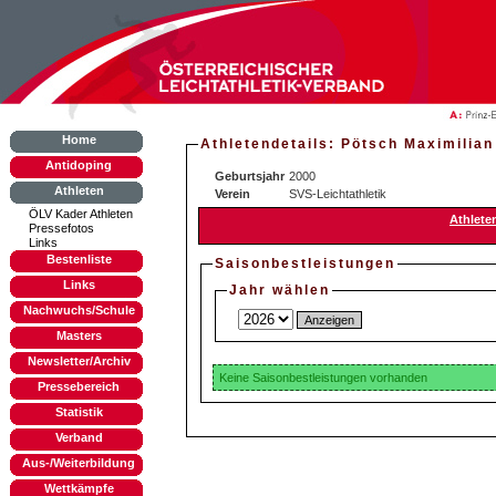
Home
Athletendetails: Pötsch Maximilian
Antidoping
Geburtsjahr
2000
Athleten
Verein
SVS-Leichtathletik
ÖLV Kader Athleten
Athlete
Pressefotos
Links
Bestenliste
Saisonbestleistungen
Links
Jahr wählen
Nachwuchs/Schule
Masters
Newsletter/Archiv
Keine Saisonbestleistungen vorhanden
Pressebereich
Statistik
Verband
Aus-/Weiterbildung
Wettkämpfe