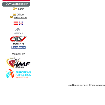
ÖLV Laufkalender
Login
Office
Webmaster
Member of:
BugReport senden
| Programming 