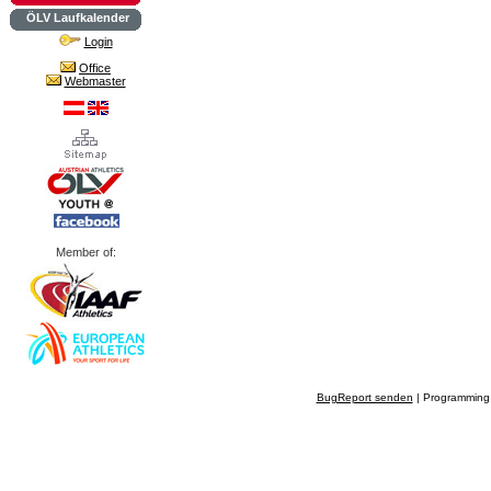
ÖLV Laufkalender
Login
Office
Webmaster
Member of:
BugReport senden
| Programming 