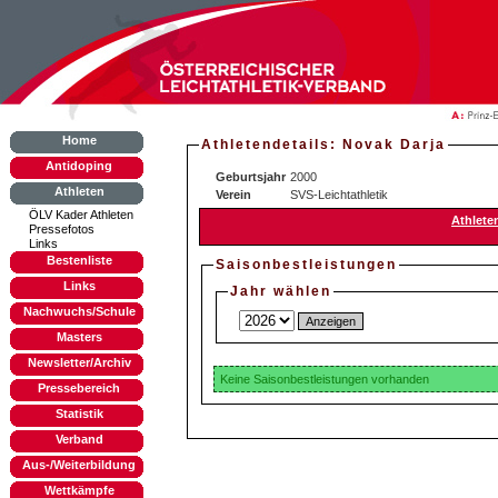
Home
Athletendetails: Novak Darja
Antidoping
Geburtsjahr
2000
Athleten
Verein
SVS-Leichtathletik
ÖLV Kader Athleten
Athlete
Pressefotos
Links
Bestenliste
Saisonbestleistungen
Links
Jahr wählen
Nachwuchs/Schule
Masters
Newsletter/Archiv
Keine Saisonbestleistungen vorhanden
Pressebereich
Statistik
Verband
Aus-/Weiterbildung
Wettkämpfe