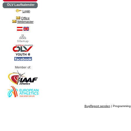
ÖLV Laufkalender
Login
Office
Webmaster
Member of:
BugReport senden
| Programming 