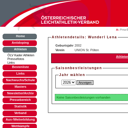
Home
Athletendetails: Wunderl Lena
Antidoping
Geburtsjahr
2002
Athleten
Verein
UNION St. Pölten
ÖLV Kader Athleten
Athlete
Pressefotos
Links
Bestenliste
Saisonbestleistungen
Links
Jahr wählen
Nachwuchs/Schule
Masters
Newsletter/Archiv
Keine Saisonbestleistungen vorhanden
Pressebereich
Statistik
Verband
Aus-/Weiterbildung
Wettkämpfe