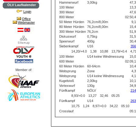
Hammerwurf
3,00kg
47,
ÖLV Laufkalender
100 Meter
13,
Login
300 Meter
47,
800 Meter
02:50,
Office
50 Meter Hürden
76,2cm/8,00m
9,
Webmaster
80 Meter Hürden
76,2cm/8,00m
15,
300 Meter Hürden
76,2cm
51,
Diskuswurf
0,75kg
31,
Speerwurf
400g
30,
Siebenkampf
U16
356
14,20/+4.0
1,38
10,88
13,79/+0.4
4,7
100 Meter
U14 keine Windmessung
15,
600 Meter
02:09,
60 Meter Hürden
60-64cm
10,
Member of:
Weitsprung
Zone
4,
Weitsprung
U14 keine Windmessung
4,
Kugelstoß
2,00kg
10,
Vortexwurf
130g
34,
Fünfkampf
NÖLV
214
8,93/+0.0
13,27
32,46
05:25
Fünfkampf
U14
263
10,75
1,24
8,97/+0.0
34,22
05:10
Crosslauf
05: