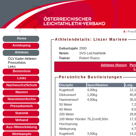
Home
Athletendetails: Linzer Marlene
Antidoping
Geburtsjahr
2000
Athleten
Verein
SVS-Leichtathletik
Trainer
Robert Ruess
ÖLV Kader Athleten
Pressefotos
Athleten History
|
Per
Links
L
Bestenliste
Persönliche Bestleistungen
Links
Nachwuchs/Schule
Disziplin
Spezifikation
Lstg.
Kugelstoß
4,00kg
12,
Masters
Diskuswurf
1,00kg
40,
Newsletter/Archiv
Hammerwurf
4,00kg
35,
50 Meter
7,
Pressebereich
60 Meter
8,
Statistik
200 Meter
28,
100 Meter Hürden
76,2cm/8,50m
17,
Verband
Hochsprung
1,
Aus-/Weiterbildung
Weitsprung
4,
Kugelstoß
3,00kg
14,
Wettkämpfe