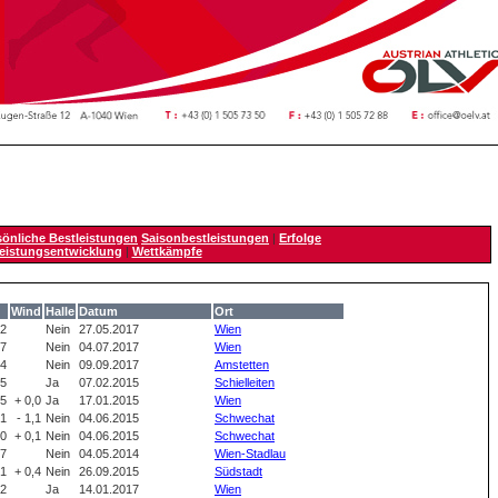
sönliche Bestleistungen
Saisonbestleistungen
|
Erfolge
eistungsentwicklung
|
Wettkämpfe
Wind
Halle
Datum
Ort
12
Nein
27.05.2017
Wien
87
Nein
04.07.2017
Wien
04
Nein
09.09.2017
Amstetten
25
Ja
07.02.2015
Schielleiten
55
+ 0,0
Ja
17.01.2015
Wien
81
- 1,1
Nein
04.06.2015
Schwechat
30
+ 0,1
Nein
04.06.2015
Schwechat
47
Nein
04.05.2014
Wien-Stadlau
71
+ 0,4
Nein
26.09.2015
Südstadt
22
Ja
14.01.2017
Wien