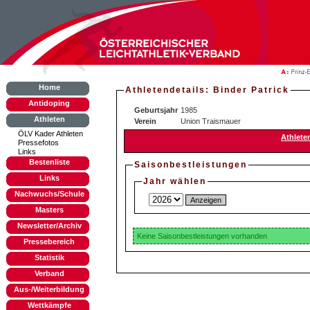
Home
Athletendetails: Binder Patrick
Antidoping
Geburtsjahr
1985
Athleten
Verein
Union Traismauer
ÖLV Kader Athleten
Athlete
Pressefotos
Links
Bestenliste
Saisonbestleistungen
Links
Jahr wählen
Nachwuchs/Schule
Masters
Newsletter/Archiv
Keine Saisonbestleistungen vorhanden
Pressebereich
Statistik
Verband
Aus-/Weiterbildung
Wettkämpfe