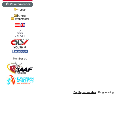
ÖLV Laufkalender
Login
Office
Webmaster
Member of:
BugReport senden
| Programming 