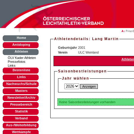
Home
Athletendetails: Lang Martin
Antidoping
Geburtsjahr
2001
Athleten
Verein
ULC Weinland
ÖLV Kader Athleten
Athlete
Pressefotos
Links
Bestenliste
Saisonbestleistungen
Links
Jahr wählen
Nachwuchs/Schule
Masters
Newsletter/Archiv
Keine Saisonbestleistungen vorhanden
Pressebereich
Statistik
Verband
Aus-/Weiterbildung
Wettkämpfe