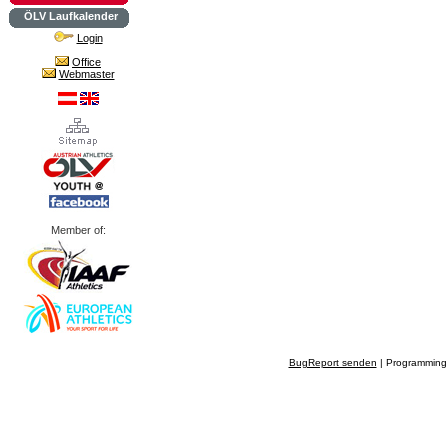
ÖLV Laufkalender
Login
Office
Webmaster
Member of:
BugReport senden
| Programming 