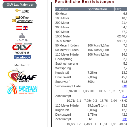
Persönliche Bestleistungen
ÖLV Laufkalender
Disziplin
Spezifikation
Lstg.
Login
60 Meter
6,
Office
100 Meter
10,
Webmaster
200 Meter
21,
300 Meter
34,
400 Meter
47,
1000 Meter
02:40,
1500 Meter
04:27,
50 Meter Hürden
106,7cm/9,14m
7,
60 Meter Hürden
106,7cm/9,14m
7,
110 Meter Hürden
106,7cm/9,14m
14,
Hochsprung
2,
Stabhochsprung
5,
Member of:
Weitsprung
7,
Kugelstoß
7,26kg
13,
Diskuswurf
2,00kg
45,
Speerwurf
800g
61,
Siebenkampf Halle
60
6,94/+0.0
7,38/+0.0
13,55
1,92
7,80
Zehnkampf
81
10,71/+1.1
7,25/+0.3
13,76
1,94
48,4
110 Meter Hürden
99,1cm/9,14m
13,
Kugelstoß
6,00kg
12,
Diskuswurf
1,75kg
42,
Zehnkampf
U20
73
10,88/-1.2
7,38/+1.1
11,31
1,86
49,34