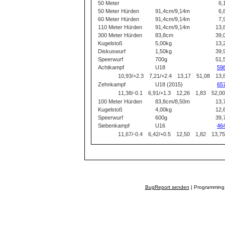
50 Meter
6,
50 Meter Hürden
91,4cm/9,14m
6,
60 Meter Hürden
91,4cm/9,14m
7,
110 Meter Hürden
91,4cm/9,14m
13,
300 Meter Hürden
83,8cm
39,
Kugelstoß
5,00kg
13,
Diskuswurf
1,50kg
39,
Speerwurf
700g
51,
Achtkampf
U18
59
10,93/+2.3
7,21/+2.4
13,17
51,08
13,
Zehnkampf
U18 (2015)
65
11,38/-0.1
6,91/+1.3
12,26
1,83
52,00
100 Meter Hürden
83,8cm/8,50m
13,
Kugelstoß
4,00kg
12,
Speerwurf
600g
39,
Siebenkampf
U16
46
11,67/-0.4
6,42/+0.5
12,50
1,82
13,75
BugReport senden
| Programming 