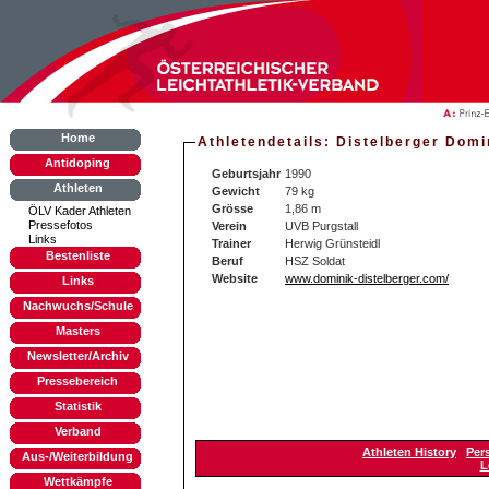
Home
Athletendetails: Distelberger Domi
Antidoping
Geburtsjahr
1990
Athleten
Gewicht
79 kg
Grösse
1,86 m
ÖLV Kader Athleten
Pressefotos
Verein
UVB Purgstall
Links
Trainer
Herwig Grünsteidl
Bestenliste
Beruf
HSZ Soldat
Website
www.dominik-distelberger.com/
Links
Nachwuchs/Schule
Masters
Newsletter/Archiv
Pressebereich
Statistik
Verband
Athleten History
|
Per
Aus-/Weiterbildung
L
Wettkämpfe