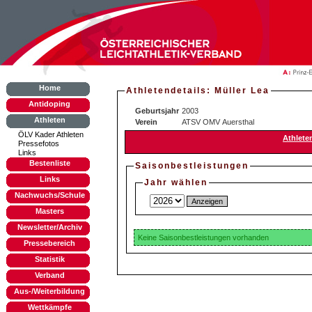
Home
Athletendetails: Müller Lea
Antidoping
Geburtsjahr
2003
Athleten
Verein
ATSV OMV Auersthal
ÖLV Kader Athleten
Athlete
Pressefotos
Links
Bestenliste
Saisonbestleistungen
Links
Jahr wählen
Nachwuchs/Schule
Masters
Newsletter/Archiv
Keine Saisonbestleistungen vorhanden
Pressebereich
Statistik
Verband
Aus-/Weiterbildung
Wettkämpfe