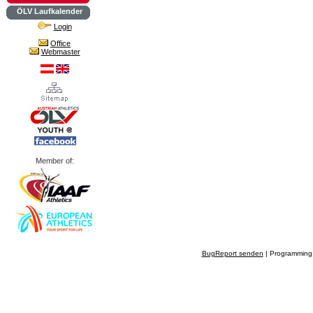
ÖLV Laufkalender
Login
Office
Webmaster
Member of:
BugReport senden
| Programming 