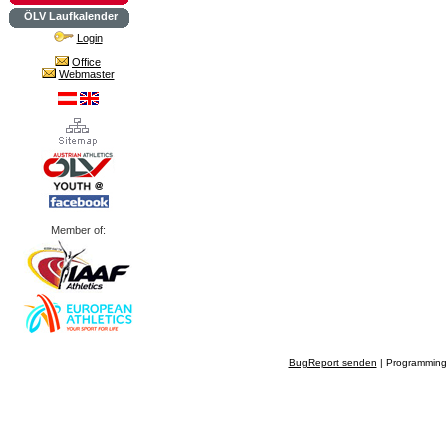
ÖLV Laufkalender
Login
Office
Webmaster
Member of:
BugReport senden
| Programming 