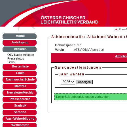
Home
Athletendetails: Alkahled Waleed 
Antidoping
Geburtsjahr
1997
Athleten
Verein
ATSV OMV Auersthal
ÖLV Kader Athleten
Athlete
Pressefotos
Links
Bestenliste
Saisonbestleistungen
Links
Jahr wählen
Nachwuchs/Schule
Masters
Newsletter/Archiv
Keine Saisonbestleistungen vorhanden
Pressebereich
Statistik
Verband
Aus-/Weiterbildung
Wettkämpfe