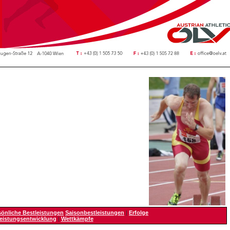
sönliche Bestleistungen
Saisonbestleistungen
|
Erfolge
eistungsentwicklung
|
Wettkämpfe