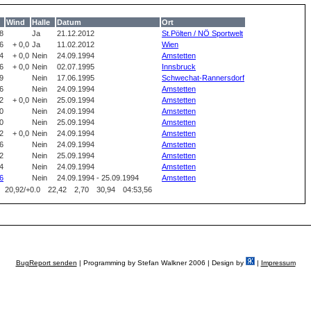
Wind
Halle
Datum
Ort
8
Ja
21.12.2012
St.Pölten / NÖ Sportwelt
6
+ 0,0
Ja
11.02.2012
Wien
4
+ 0,0
Nein
24.09.1994
Amstetten
6
+ 0,0
Nein
02.07.1995
Innsbruck
9
Nein
17.06.1995
Schwechat-Rannersdorf
6
Nein
24.09.1994
Amstetten
2
+ 0,0
Nein
25.09.1994
Amstetten
0
Nein
24.09.1994
Amstetten
0
Nein
25.09.1994
Amstetten
2
+ 0,0
Nein
24.09.1994
Amstetten
6
Nein
24.09.1994
Amstetten
2
Nein
25.09.1994
Amstetten
4
Nein
24.09.1994
Amstetten
6
Nein
24.09.1994 - 25.09.1994
Amstetten
20,92/+0.0
22,42
2,70
30,94
04:53,56
BugReport senden
| Programming by Stefan Walkner 2006 | Design by
|
Impressum