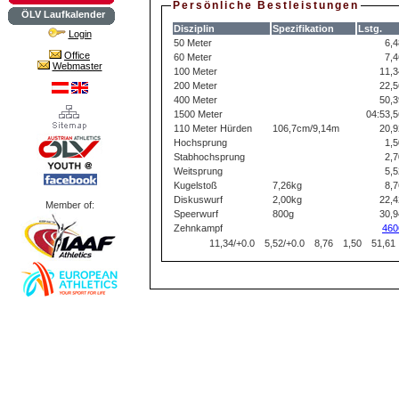
Persönliche Bestleistungen
ÖLV Laufkalender
Disziplin
Spezifikation
Lstg.
Login
50 Meter
6,4
Office
60 Meter
7,4
Webmaster
100 Meter
11,3
200 Meter
22,5
400 Meter
50,3
1500 Meter
04:53,5
110 Meter Hürden
106,7cm/9,14m
20,9
Hochsprung
1,5
Stabhochsprung
2,7
Weitsprung
5,5
Kugelstoß
7,26kg
8,7
Diskuswurf
2,00kg
22,4
Member of:
Speerwurf
800g
30,9
Zehnkampf
460
11,34/+0.0
5,52/+0.0
8,76
1,50
51,61