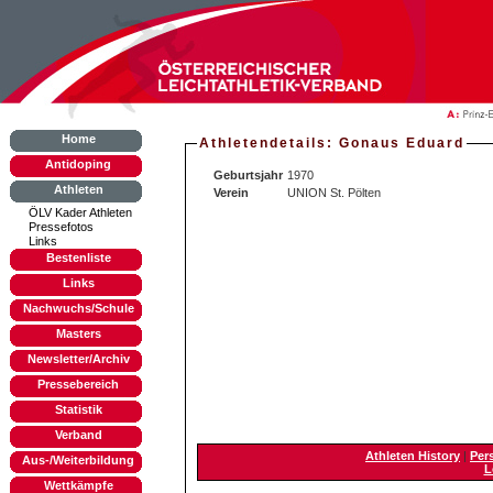
Home
Athletendetails: Gonaus Eduard
Antidoping
Geburtsjahr
1970
Athleten
Verein
UNION St. Pölten
ÖLV Kader Athleten
Pressefotos
Links
Bestenliste
Links
Nachwuchs/Schule
Masters
Newsletter/Archiv
Pressebereich
Statistik
Verband
Athleten History
|
Per
Aus-/Weiterbildung
L
Wettkämpfe