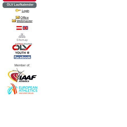
ÖLV Laufkalender
Login
Office
Webmaster
Member of: