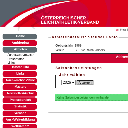
Home
Athletendetails: Stauder Fabio
Antidoping
Geburtsjahr
1989
Athleten
Verein
BLT SV Raika Volders
ÖLV Kader Athleten
Athlete
Pressefotos
Links
Bestenliste
Saisonbestleistungen
Links
Jahr wählen
Nachwuchs/Schule
Masters
Newsletter/Archiv
Keine Saisonbestleistungen vorhanden
Pressebereich
Statistik
Verband
Aus-/Weiterbildung
Wettkämpfe