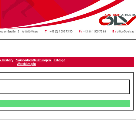
n History
|
Saisonbestleistungen
|
Erfolge
Wettkämpfe