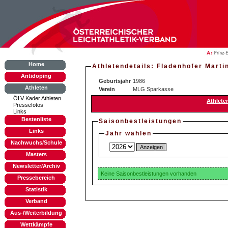
Home
Athletendetails: Fladenhofer Marti
Antidoping
Geburtsjahr
1986
Athleten
Verein
MLG Sparkasse
ÖLV Kader Athleten
Athlete
Pressefotos
Links
Bestenliste
Saisonbestleistungen
Links
Jahr wählen
Nachwuchs/Schule
Masters
Newsletter/Archiv
Keine Saisonbestleistungen vorhanden
Pressebereich
Statistik
Verband
Aus-/Weiterbildung
Wettkämpfe