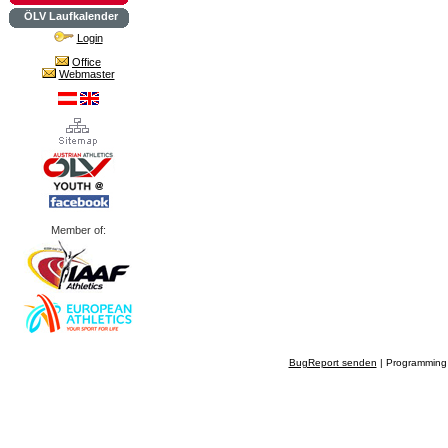
ÖLV Laufkalender
Login
Office
Webmaster
Member of:
BugReport senden
| Programming 