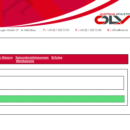
n History
|
Saisonbestleistungen
|
Erfolge
Wettkämpfe