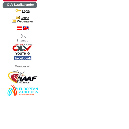
ÖLV Laufkalender
Login
Office
Webmaster
Member of: