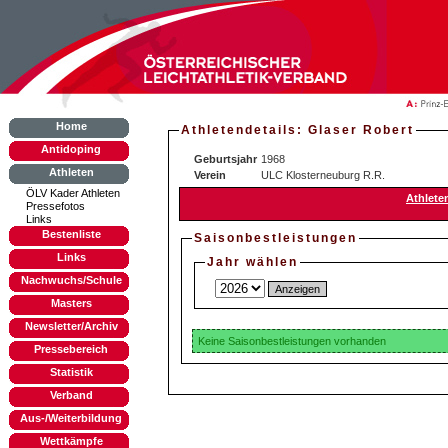
Home
Athletendetails: Glaser Robert
Antidoping
Geburtsjahr
1968
Athleten
Verein
ULC Klosterneuburg R.R.
ÖLV Kader Athleten
Athlete
Pressefotos
Links
Bestenliste
Saisonbestleistungen
Links
Jahr wählen
Nachwuchs/Schule
Masters
Newsletter/Archiv
Keine Saisonbestleistungen vorhanden
Pressebereich
Statistik
Verband
Aus-/Weiterbildung
Wettkämpfe