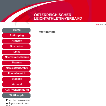
Home
Wettkämpfe
Antidoping
Athleten
Bestenliste
Links
Nachwuchs/Schule
Masters
Newsletter/Archiv
Pressebereich
Statistik
Verband
Aus-/Weiterbildung
Wettkämpfe
Pers. Terminkalender
Anlagenverzeichnis