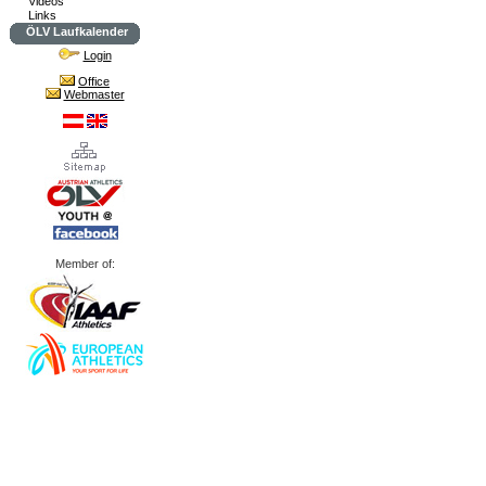
Videos
Links
ÖLV Laufkalender
Login
Office
Webmaster
Member of: