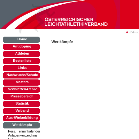
Home
Wettkämpfe
Antidoping
Athleten
Bestenliste
Links
Nachwuchs/Schule
Masters
Newsletter/Archiv
Pressebereich
Statistik
Verband
Aus-/Weiterbildung
Wettkämpfe
Pers. Terminkalender
Anlagenverzeichnis