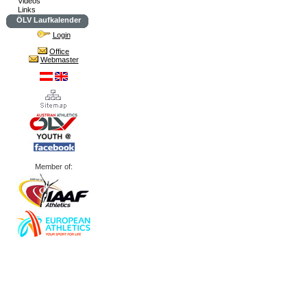
Videos
Links
ÖLV Laufkalender
Login
Office
Webmaster
Member of: