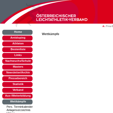
Home
Wettkämpfe
Antidoping
Athleten
Bestenliste
Links
Nachwuchs/Schule
Masters
Newsletter/Archiv
Pressebereich
Statistik
Verband
Aus-/Weiterbildung
Wettkämpfe
Pers. Terminkalender
Anlagenverzeichnis