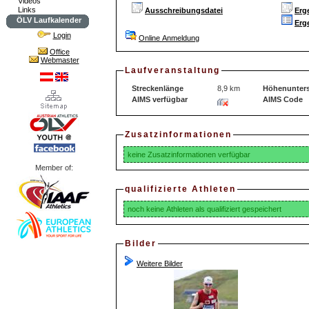
Videos
Links
Ausschreibungsdatei
Erg
ÖLV Laufkalender
Erg
Login
Online Anmeldung
Office
Webmaster
Laufveranstaltung
Streckenlänge
8,9 km
Höhenunters
AIMS verfügbar
AIMS Code
Zusatzinformationen
keine Zusatzinformationen verfügbar
Member of:
qualifizierte Athleten
noch keine Athleten als qualifiziert gespeichert
Bilder
Weitere Bilder