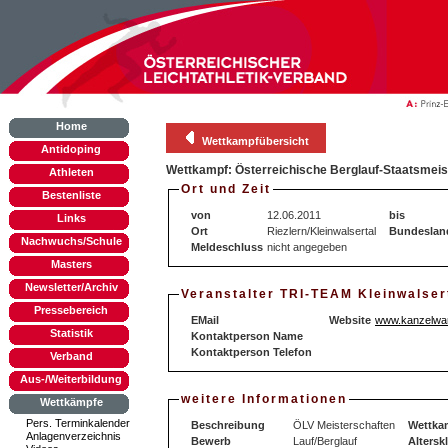
Home
Wettkampfübersicht
Antidoping
Wettkampf: Österreichische Berglauf-Staatsmeis
Athleten
Ort und Zeit
Bestenliste
von
12.06.2011
bis
Links
Ort
Riezlern/Kleinwalsertal
Bundeslan
Nachwuchs/Schule
Meldeschluss
nicht angegeben
Masters
Newsletter/Archiv
Veranstalter TRI-TEAM Kleinwalser
Pressebereich
EMail
Website
www.kanzelwan
Statistik
Kontaktperson Name
Kontaktperson Telefon
Verband
Aus-/Weiterbildung
weitere Informationen
Wettkämpfe
Pers. Terminkalender
Beschreibung
ÖLV Meisterschaften
Wettka
Anlagenverzeichnis
Bewerb
Lauf/Berglauf
Altersk