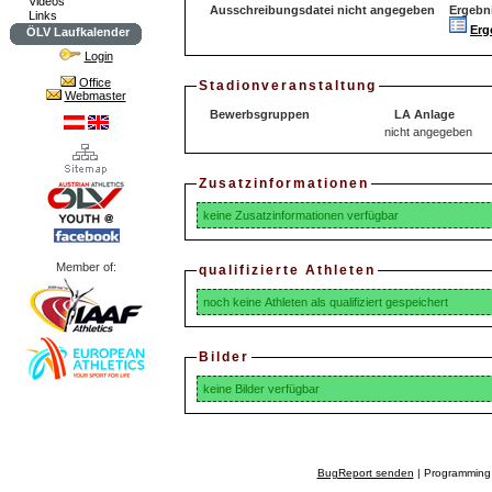
Videos
Ausschreibungsdatei nicht angegeben
Ergebn
Links
Erg
ÖLV Laufkalender
Login
Office
Stadionveranstaltung
Webmaster
Bewerbsgruppen
LA Anlage
nicht angegeben
Zusatzinformationen
keine Zusatzinformationen verfügbar
Member of:
qualifizierte Athleten
noch keine Athleten als qualifiziert gespeichert
Bilder
keine Bilder verfügbar
BugReport senden
| Programming 