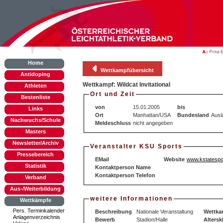
Home
Wettkampfübersicht
Antidoping
Wettkampf: Wildcat Invitational
Athleten
Ort und Zeit
Bestenliste
von
15.01.2005
bis
Links
Ort
Manhattan/USA
Bundesland
Ausl
Nachwuchs/Schule
Meldeschluss
nicht angegeben
Masters
Newsletter/Archiv
Veranstalter KSU Sports
Pressebereich
EMail
Website
www.kstatespo
Statistik
Kontaktperson Name
Kontaktperson Telefon
Verband
Aus-/Weiterbildung
weitere Informationen
Wettkämpfe
Pers. Terminkalender
Beschreibung
Nationale Veranstaltung
Wettka
Anlagenverzeichnis
Bewerb
Stadion/Halle
Altersk