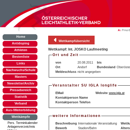
Home
Wettkampfübersicht
Antidoping
Wettkampf: Int. JOSKO Laufmeeting
Athleten
Ort und Zeit
Bestenliste
von
20.08.2011
bis
Links
Ort
Andorf
Bundesland
Oberöste
Nachwuchs/Schule
Meldeschluss
nicht angegeben
Masters
Newsletter/Archiv
Veranstalter SU IGLA longlife
Pressebereich
EMail
Website
www.igla.at
Statistik
Kontaktperson Name
Kontaktperson Telefon
Verband
Aus-/Weiterbildung
weitere Informationen
Wettkämpfe
Pers. Terminkalender
Beschreibung
Internationale Veranstaltung
Wettk
Anlagenverzeichnis
Bewerb
Stadion/Bahn
Alters