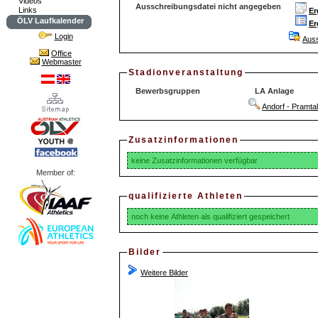
Videos
Ausschreibungsdatei nicht angegeben
Links
Er
ÖLV Laufkalender
Er
Login
Aus
Office
Webmaster
Stadionveranstaltung
Bewerbsgruppen
LA Anlage
Andorf - Pramta
Zusatzinformationen
keine Zusatzinformationen verfügbar
Member of:
qualifizierte Athleten
noch keine Athleten als qualifiziert gespeichert
Bilder
Weitere Bilder