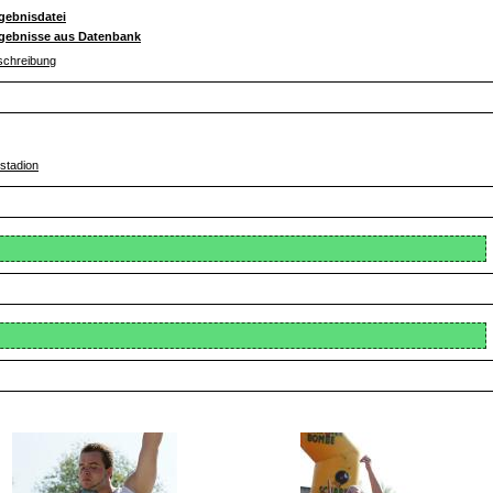
gebnisdatei
gebnisse aus Datenbank
schreibung
lstadion