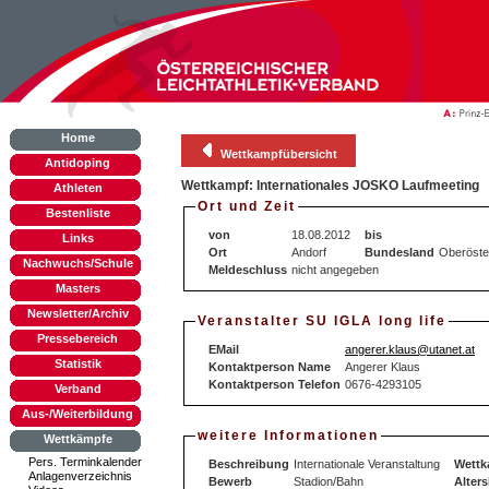
Home
Wettkampfübersicht
Antidoping
Wettkampf: Internationales JOSKO Laufmeeting
Athleten
Ort und Zeit
Bestenliste
von
18.08.2012
bis
Links
Ort
Andorf
Bundesland
Oberöste
Nachwuchs/Schule
Meldeschluss
nicht angegeben
Masters
Newsletter/Archiv
Veranstalter SU IGLA long life
Pressebereich
EMail
angerer.klaus@utanet.at
Statistik
Kontaktperson Name
Angerer Klaus
Kontaktperson Telefon
0676-4293105
Verband
Aus-/Weiterbildung
weitere Informationen
Wettkämpfe
Pers. Terminkalender
Beschreibung
Internationale Veranstaltung
Wettk
Anlagenverzeichnis
Bewerb
Stadion/Bahn
Alters