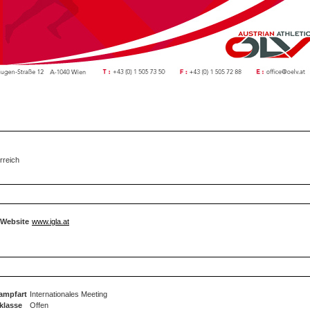
rreich
Website
www.igla.at
ampfart
Internationales Meeting
klasse
Offen