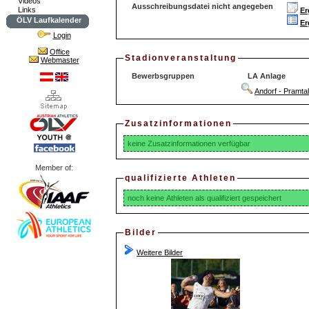
Videos
Ausschreibungsdatei nicht angegeben
Links
Er
ÖLV Laufkalender
Er
Login
Office
Stadionveranstaltung
Webmaster
Bewerbsgruppen
LA Anlage
Andorf - Pramta
Zusatzinformationen
keine Zusatzinformationen verfügbar
Member of:
qualifizierte Athleten
noch keine Athleten als qualifiziert gespeichert
Bilder
Weitere Bilder