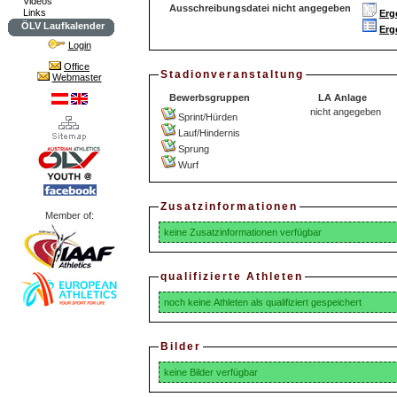
Videos
Ausschreibungsdatei nicht angegeben
Links
Erg
ÖLV Laufkalender
Erg
Login
Office
Stadionveranstaltung
Webmaster
Bewerbsgruppen
LA Anlage
nicht angegeben
Sprint/Hürden
Lauf/Hindernis
Sprung
Wurf
Zusatzinformationen
Member of:
keine Zusatzinformationen verfügbar
qualifizierte Athleten
noch keine Athleten als qualifiziert gespeichert
Bilder
keine Bilder verfügbar