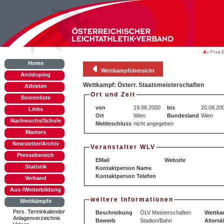
Home
Wettkampfübersicht
Antidoping
Wettkampf: Österr. Staatsmeisterschaften
Athleten
Ort und Zeit
Bestenliste
von
19.08.2000
bis
20.08.20
Links
Ort
Wien
Bundesland
Wien
Nachwuchs/Schule
Meldeschluss
nicht angegeben
Masters
Newsletter/Archiv
Veranstalter WLV
Pressebereich
EMail
Website
Statistik
Kontaktperson Name
Kontaktperson Telefon
Verband
Aus-/Weiterbildung
weitere Informationen
Wettkämpfe
Pers. Terminkalender
Beschreibung
ÖLV Meisterschaften
Wettka
Anlagenverzeichnis
Bewerb
Stadion/Bahn
Altersk