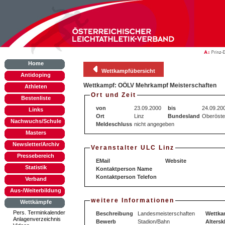
Home
Wettkampfübersicht
Antidoping
Wettkampf: OÖLV Mehrkampf Meisterschaften
Athleten
Ort und Zeit
Bestenliste
von
23.09.2000
bis
24.09.20
Links
Ort
Linz
Bundesland
Oberöste
Nachwuchs/Schule
Meldeschluss
nicht angegeben
Masters
Newsletter/Archiv
Veranstalter ULC Linz
Pressebereich
EMail
Website
Statistik
Kontaktperson Name
Kontaktperson Telefon
Verband
Aus-/Weiterbildung
weitere Informationen
Wettkämpfe
Pers. Terminkalender
Beschreibung
Landesmeisterschaften
Wettka
Anlagenverzeichnis
Bewerb
Stadion/Bahn
Altersk