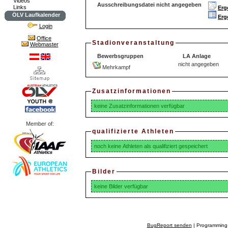
Videos
Ausschreibungsdatei nicht angegeben
Links
Erg
ÖLV Laufkalender
Erg
Login
Office
Stadionveranstaltung
Webmaster
Bewerbsgruppen
LA Anlage
nicht angegeben
Mehrkampf
Zusatzinformationen
keine Zusatzinformationen verfügbar
Member of:
qualifizierte Athleten
noch keine Athleten als qualifiziert gespeichert
Bilder
keine Bilder verfügbar
BugReport senden
| Programming 