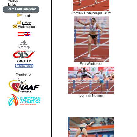
Videos
Links
ÖLV Laufkalender
Dominik Distelberger 100m
Login
Office
Webmaster
Eva Wimberger
Member of:
Dominik Hufnagl