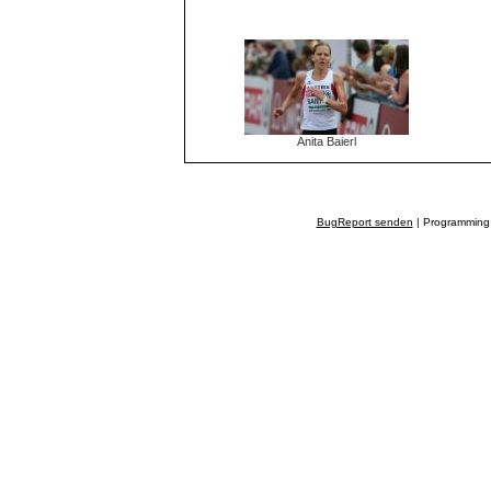
Anita Baierl
BugReport senden
| Programming 