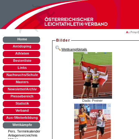
Home
Bilder
Antidoping
Wettkampfdetails
Athleten
Bestenliste
Links
Nachwuchs/Schule
Masters
Newsletter/Archiv
Pressebereich
Dadic Preiner
Statistik
Verband
Aus-/Weiterbildung
Wettkämpfe
Pers. Terminkalender
Anlagenverzeichnis