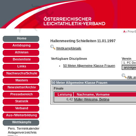
Home
Hallenmeeting Schielleiten 11.01.1997
Antidoping
Wettkampfdetails
Athleten
Verfügbare Disziplinen
Verein
Bestenliste
50 Meter Allgemeine Klasse Frauen
Links
Nachwuchs/Schule
Alle 
Masters
50 Meter Allgemeine Klasse Frauen
Newsletter/Archiv
Finale
Pressebereich
Leistung
Nachname, Vorname
6,42
Müller-Weissina, Bettina
Statistik
Verband
Aus-/Weiterbildung
Wettkämpfe
Pers. Terminkalender
Anlagenverzeichnis