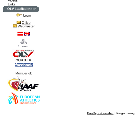
Videos
Links
ÖLV Laufkalender
Login
Office
Webmaster
Member of:
BugReport senden
| Programming 