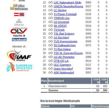
12
OÖ
LAC Nationalpark Molln
3082
0
0
Office
13
OÖ
UNION Neuhofen/Krems
3027
0
0
Webmaster
14
OÖ
LC Sicking
3119
0
0
15
OÖ
Tri Power Freistadt
3132
1
4
16
OÖ
TRIRUN Linz
3102
0
0
17
OÖ
LG Innviertel
3134
0
0
18
OÖ
SK VÖEST
3018
0
0
19
OÖ
TV-Grein
3118
0
0
20
OÖ
TSL Bad Goisern
3093
0
0
21
OÖ
LG Kirchdorf
3078
0
0
22
OÖ
TUS Kremsmünster
3009
0
0
23
OÖ
SV Gallneukirchen
3072
0
0
Member of:
24
OÖ
Tri Run Kaiser
0
0
25
OÖ
TSV St. Georgen/Gusen
3015
0
0
26
OÖ
LG-AU Pregarten
3086
0
0
27
OÖ
ÖTB OÖ LA
3014
0
0
28
OÖ
ULC Gampern
3112
0
0
29
OÖ
Union Vorchdorf
3090
0
0
30
OÖ
ASK Nettingsdorf
3057
0
0
U14-
U16-
Platz
Bundesland
M
M
1
Oberösterreich
63
350
Summe
63
350
Berücksichtigte Wettkämpfe
Datum
Ort
Bezeichnung