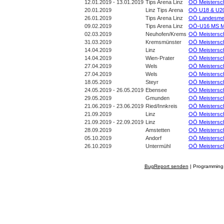
12.01.2019 - 13.01.2019
Tips Arena Linz
OÖ Meistersc
20.01.2019
Linz Tips Arena
OÖ U18 & U20 
26.01.2019
Tips Arena Linz
OÖ Landesmeis
09.02.2019
Tips Arena Linz
OÖ-U16 MS Mix
02.03.2019
Neuhofen/Krems
OÖ Meistersch
31.03.2019
Kremsmünster
OÖ Meistersch
14.04.2019
Linz
OÖ Meistersc
14.04.2019
Wien-Prater
OÖ Meistersc
27.04.2019
Wels
OÖ Meistersc
27.04.2019
Wels
OÖ Meistersch
18.05.2019
Steyr
OÖ Meistersc
24.05.2019 - 26.05.2019
Ebensee
OÖ Meistersc
29.05.2019
Gmunden
OÖ Meistersch
21.06.2019 - 23.06.2019
Ried/Innkreis
OÖ Meistersch
21.09.2019
Linz
OÖ Meistersch
21.09.2019 - 22.09.2019
Linz
OÖ Meistersc
28.09.2019
Amstetten
OÖ Meistersc
05.10.2019
Andorf
OÖ Meistersc
26.10.2019
Untermühl
OÖ Meistersc
BugReport senden
| Programming 