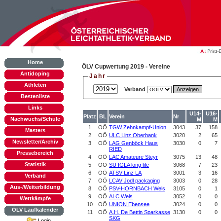
Home
ÖLV Cupwertung 2019 - Vereine
Antidoping
Jahr
Athleten
Verband
Bestenliste
Links
U14-
U16-
Platz
BL
Verein
Nr
Nachwuchs/Schule
M
M
1
OÖ
TGW Zehnkampf-Union
3043
37
158
Masters
2
OÖ
ULC Linz Oberbank
3020
2
65
Newsletter/Archiv
3
OÖ
LAG Genböck Haus
3030
0
7
RIED
Pressebereich
4
OÖ
LAC Amateure Steyr
3075
13
48
Statistik
5
OÖ
SU IGLA long life
3068
7
23
6
OÖ
ATSV Linz LA
3001
3
16
Verband
7
OÖ
LCAV Jodl packaging
3003
0
28
Aus-/Weiterbildung
8
OÖ
PSV-HORNBACH Wels
3105
0
1
9
OÖ
ALC Wels
3052
0
0
Wettkämpfe
10
OÖ
UNION Ebensee
3024
0
0
ÖLV Laufkalender
11
OÖ
A.H. De Bettin Sparkasse
3130
0
0
SKG
Login