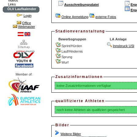
Videos
Links
Ausschreibungsdatei
Erg
ÖLV Laufkalender
Erg
Login
Online Anmeldung
externe Fotos
Office
Webmaster
Stadionveranstaltung
Bewerbsgruppen
LA Anlage
Sprint/Hürden
Innsbruck USI
Lauf/Hindernis
Sprung
Wurf
Member of:
Zusatzinformationen
keine Zusatzinformationen verfügbar
qualifizierte Athleten
noch keine Athleten als qualifiziert gespeichert
Bilder
Weitere Bilder