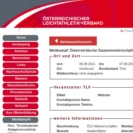
Home
Wettkampfübersicht
Antidoping
Wettkampf: Österreichische Staatsmeisterschaf
Athleten
Ort und Zeit
Bestenliste
von
06.08.2011
bis
07.08.20
Links
Ort
Innsbruck
Bundesland
Tirol
Nachwuchs/Schule
Meldeschluss
nicht angegeben
Masters
Newsletter/Archiv
Veranstalter TLV
Pressebereich
EMail
Website
Statistik
Kontaktperson Name
Kontaktperson Telefon
Verband
Aus-/Weiterbildung
weitere Informationen
Wettkämpfe
Pers. Terminkalender
Beschreibung
ÖLV Meisterschaften
Wettka
Anlagenverzeichnis
Bewerb
Stadion/Bahn
Altersk