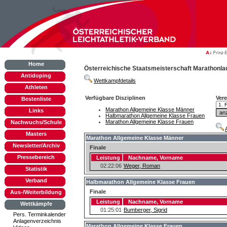
Home
Österreichische Staatsmeisterschaft Marathonlau
Antidoping
Wettkampfdetails
Athleten
Verfügbare Disziplinen
Vere
Bestenliste
Marathon Allgemeine Klasse Männer
Links
Halbmarathon Allgemeine Klasse Frauen
Marathon Allgemeine Klasse Frauen
Nachwuchs/Schule
Masters
Marathon Allgemeine Klasse Männer
Newsletter/Archiv
Finale
Pressebereich
Leistung
Nachname, Vorname
02:22:06
Weger, Roman
Statistik
Verband
Halbmarathon Allgemeine Klasse Frauen
Finale
Aus-/Weiterbildung
Leistung
Nachname, Vorname
Wettkämpfe
01:25:01
Bumberger, Sigrid
Pers. Terminkalender
Anlagenverzeichnis
Marathon Allgemeine Klasse Frauen