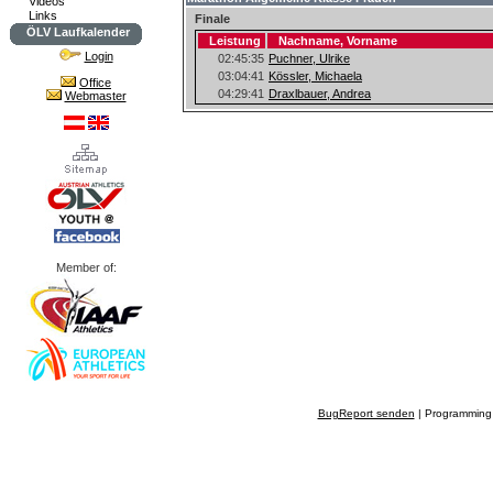
Videos
Links
Finale
ÖLV Laufkalender
Leistung
Nachname, Vorname
Login
02:45:35
Puchner, Ulrike
03:04:41
Kössler, Michaela
Office
04:29:41
Draxlbauer, Andrea
Webmaster
Member of:
BugReport senden
| Programming 