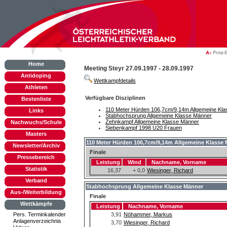
Home
Meeting Steyr 27.09.1997 - 28.09.1997
Antidoping
Wettkampfdetails
Athleten
Verfügbare Disziplinen
Bestenliste
110 Meter Hürden 106,7cm/9,14m Allgemeine Kl
Links
Stabhochsprung Allgemeine Klasse Männer
Zehnkampf Allgemeine Klasse Männer
Nachwuchs/Schule
Siebenkampf 1998 U20 Frauen
Masters
110 Meter Hürden 106,7cm/9,14m Allgemeine Klasse
Newsletter/Archiv
Finale
Pressebereich
Leistung
Wind
Nachname, Vorname
Statistik
16,37
+ 0,0
Wiesinger, Richard
Verband
Stabhochsprung Allgemeine Klasse Männer
Aus-/Weiterbildung
Finale
Wettkämpfe
Leistung
Nachname, Vorname
Pers. Terminkalender
3,91
Nöhammer, Markus
Anlagenverzeichnis
3,70
Wiesinger, Richard