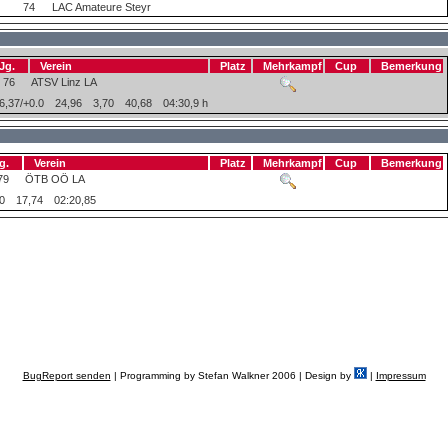
74
LAC Amateure Steyr
Jg.
Verein
Platz
Mehrkampf
Cup
Bemerkung
76
ATSV Linz LA
6,37/+0.0
24,96
3,70
40,68
04:30,9 h
g.
Verein
Platz
Mehrkampf
Cup
Bemerkung
79
ÖTB OÖ LA
0
17,74
02:20,85
BugReport senden
| Programming by Stefan Walkner 2006 | Design by
|
Impressum