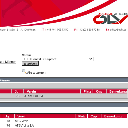
Verein
asse Männer
Alle anzeigen
 Männer
Jg.
Verein
Platz
Cup
Bemerkung
76
ATSV Linz LA
Jg.
Verein
Platz
Cup
Bemerkung
78
ALC Wels
76
ATSV Linz LA