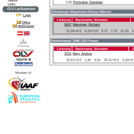
Videos
3,60
Pomsahar, Rastislav
Links
ÖLV Laufkalender
Zehnkampf Allgemeine Klasse Männer
Login
Leistung
Nachname, Vorname
Office
5807
Wiesinger, Richard
Webmaster
12,04/+0.0
6,24/+0.0
9,17
1,70
51,30
1
Siebenkampf 1998 U20 Frauen
Leistung
Nachname, Vorname
J
3231
Mayr, Andrea
18,41/+0.0
1,40
6,64
29,11/+0.0
4,20/+0.
Member of: