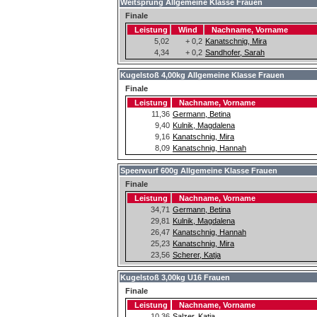
Weitsprung Allgemeine Klasse Frauen
Finale
Leistung
Wind
Nachname, Vorname
5,02
+ 0,2
Kanatschnig, Mira
4,34
+ 0,2
Sandhofer, Sarah
Kugelstoß 4,00kg Allgemeine Klasse Frauen
Finale
Leistung
Nachname, Vorname
11,36
Germann, Betina
9,40
Kulnik, Magdalena
9,16
Kanatschnig, Mira
8,09
Kanatschnig, Hannah
Speerwurf 600g Allgemeine Klasse Frauen
Finale
Leistung
Nachname, Vorname
34,71
Germann, Betina
29,81
Kulnik, Magdalena
26,47
Kanatschnig, Hannah
25,23
Kanatschnig, Mira
23,56
Scherer, Katja
Kugelstoß 3,00kg U16 Frauen
Finale
Leistung
Nachname, Vorname
10,36
Salzer, Katja