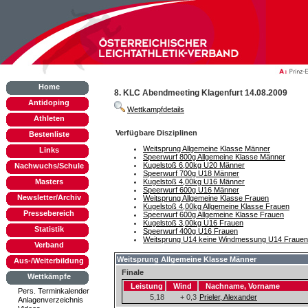
Home
8. KLC Abendmeeting Klagenfurt 14.08.2009
Antidoping
Wettkampfdetails
Athleten
Verfügbare Disziplinen
Bestenliste
Weitsprung Allgemeine Klasse Männer
Links
Speerwurf 800g Allgemeine Klasse Männer
Kugelstoß 6,00kg U20 Männer
Nachwuchs/Schule
Speerwurf 700g U18 Männer
Masters
Kugelstoß 4,00kg U16 Männer
Speerwurf 600g U16 Männer
Newsletter/Archiv
Weitsprung Allgemeine Klasse Frauen
Kugelstoß 4,00kg Allgemeine Klasse Frauen
Pressebereich
Speerwurf 600g Allgemeine Klasse Frauen
Kugelstoß 3,00kg U16 Frauen
Statistik
Speerwurf 400g U16 Frauen
Weitsprung U14 keine Windmessung U14 Frauen
Verband
Weitsprung Allgemeine Klasse Männer
Aus-/Weiterbildung
Finale
Wettkämpfe
Leistung
Wind
Nachname, Vorname
Pers. Terminkalender
5,18
+ 0,3
Prieler, Alexander
Anlagenverzeichnis