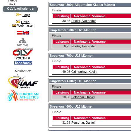
Videos
Links
Speerwurf 800g Allgemeine Klasse Männer
ÖLV Laufkalender
Finale
Login
Leistung
Nachname, Vorname
30,45
Prieler, Alexander
Office
Webmaster
Kugelstoß 6,00kg U20 Männer
Finale
Leistung
Nachname, Vorname
6,75
Prieler, Alexander
Speerwurf 700g U18 Männer
Finale
Leistung
Nachname, Vorname
Member of:
49,95
Grimschitz, Kevin
Kugelstoß 4,00kg U16 Männer
Finale
Leistung
Nachname, Vorname
10,38
Petschar, Daniel
Speerwurf 600g U16 Männer
Finale
Leistung
Nachname, Vorname
31,28
Petschar, Daniel