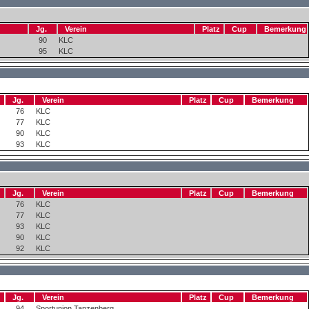
Jg.
Verein
Platz
Cup
Bemerkung
90
KLC
95
KLC
Jg.
Verein
Platz
Cup
Bemerkung
76
KLC
77
KLC
90
KLC
93
KLC
Jg.
Verein
Platz
Cup
Bemerkung
76
KLC
77
KLC
93
KLC
90
KLC
92
KLC
Jg.
Verein
Platz
Cup
Bemerkung
94
Sportunion Tanzenberg