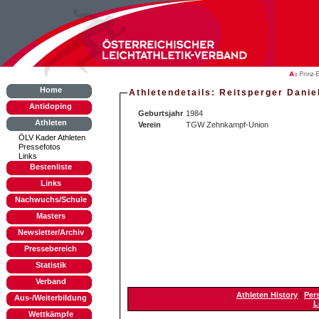
Home
Athletendetails: Reitsperger Danie
Antidoping
Geburtsjahr
1984
Athleten
Verein
TGW Zehnkampf-Union
ÖLV Kader Athleten
Pressefotos
Links
Bestenliste
Links
Nachwuchs/Schule
Masters
Newsletter/Archiv
Pressebereich
Statistik
Verband
Athleten History
|
Per
Aus-/Weiterbildung
L
Wettkämpfe