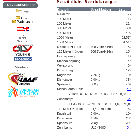
Persönliche Bestleistungen
ÖLV Laufkalender
Disziplin
Spezifikation
Lstg.
Login
60 Meter
7,
Office
100 Meter
11,
Webmaster
200 Meter
22,
300 Meter
39,
400 Meter
49,
1000 Meter
02:57,
1500 Meter
04:51,
60 Meter Hürden
106,7cm/9,14m
8,
110 Meter Hürden
106,7cm/9,14m
15,
Hochsprung
1,
Stabhochsprung
4,
Weitsprung
6,
Member of:
Dreisprung
12,
Kugelstoß
7,26kg
10,
Diskuswurf
2,00kg
35,
Speerwurf
800g
46,
Siebenkampf Halle
45
7,49/+0.0
6,31/+0.0
9,96
1,87
8,87
Zehnkampf
64
11,36/+0.3
6,37/+0.0
10,24
1,82
49,8
110 Meter Hürden
91,4cm/9,14m
16,
Kugelstoß
5,00kg
10,
Diskuswurf
1,50kg
29,
Speerwurf
700g
39,
Zehnkampf
U18 (2005)
54