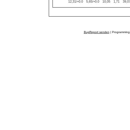
12,31/+0.0
5,65/+0.0
10,05
1,71
39,0
BugReport senden
| Programming 